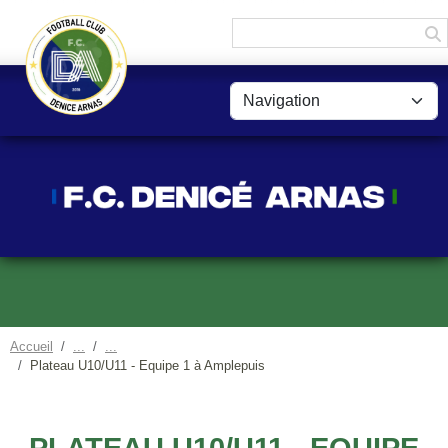
Panneau de gestion des cookies
Accueil
Plateau U10/U11 - Equipe 1 à Amplepuis
PLATEAU U10/U11 - EQUIPE