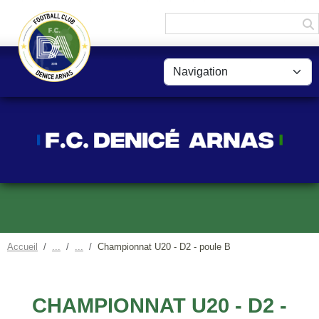
Panneau de gestion des cookies
Accueil
Championnat U20 - D2 - poule B
CHAMPIONNAT U20 - D2 -