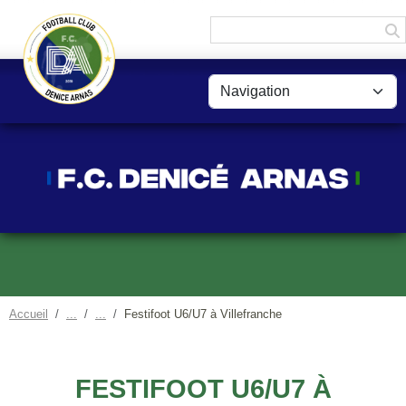
Panneau de gestion des cookies
Accueil
Festifoot U6/U7 à Villefranche
FESTIFOOT U6/U7 À