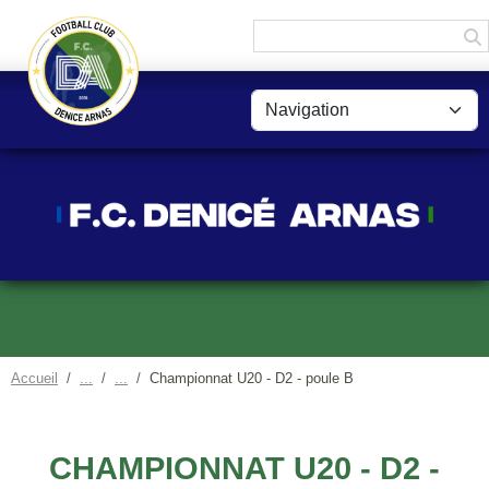
Panneau de gestion des cookies
Accueil
Championnat U20 - D2 - poule B
CHAMPIONNAT U20 - D2 -