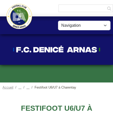
Panneau de gestion des cookies
Accueil
Festifoot U6/U7 à Charentay
FESTIFOOT U6/U7 À