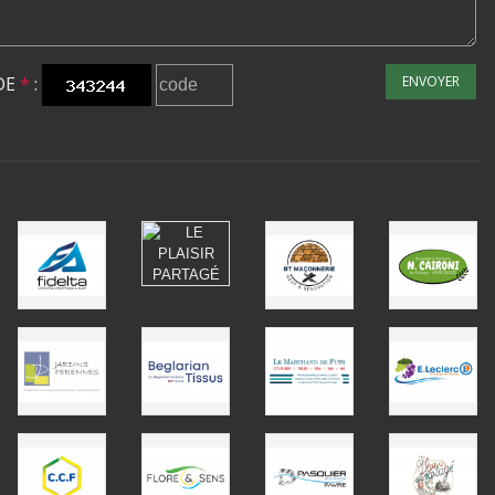
DE
*
:
ENVOYER