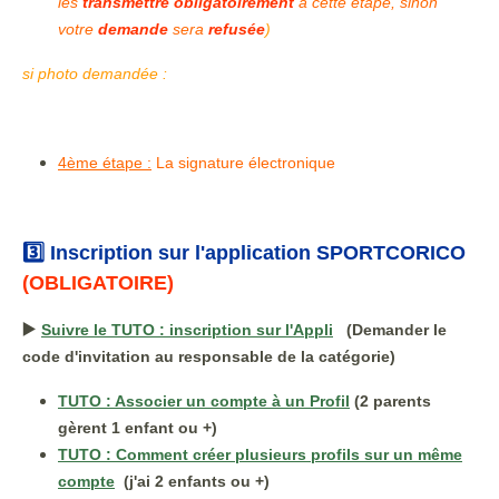
les
transmettre obligatoirement
à cette étape, sinon
votre
demande
sera
refusée
)
si photo demandée :
4ème étape :
La signature électronique
3️⃣ Inscription sur l'application SPORTCORICO
(OBLIGATOIRE)
▶️
Suivre le TUTO : inscription sur l'Appli
(Demander le
code d'invitation au responsable de la catégorie)
TUTO : Associer un compte à un Profil
(2 parents
gèrent 1 enfant ou +)
TUTO : Comment créer plusieurs profils sur un même
compte
(j'ai 2 enfants ou +)